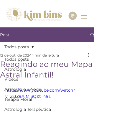
Post
Todos posts
12 de out. de 2024
1 min de leitura
Todos posts
Reagindo ao meu Mapa
Astrologia
Astral Infantil!
Videos
Astrologia & Yoga
https://www.youtube.com/watch?
v=Zi3Z9AIMI3Q&t=49s
Terapia Floral
Astrologia Terapêutica