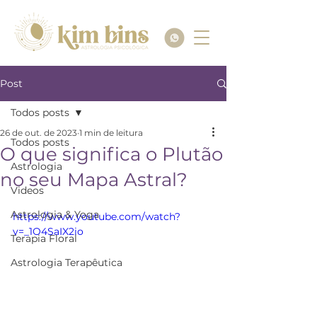
Post
Todos posts
26 de out. de 2023
1 min de leitura
Todos posts
O que significa o Plutão
Astrologia
no seu Mapa Astral?
Videos
Astrologia & Yoga
https://www.youtube.com/watch?
v=_1O4SaIX2io
Terapia Floral
Astrologia Terapêutica