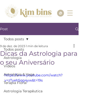
Post
Todos posts
9 de dez. de 2023
1 min de leitura
Todos posts
Dicas da Astrologia para
Astrologia
o seu Aniversário
Videos
Astrologia & Yoga
https://www.youtube.com/watch?
v=zTyeh5qg4yw&t=19s
Terapia Floral
Astrologia Terapêutica