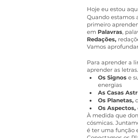
Hoje eu estou aqui
Quando estamos ap
primeiro aprende
em 
Palavras
, pal
Redações, 
redaçõ
Vamos aprofundan
Para aprender a l
aprender as letras.
Os Signos
 e s
energias 
As Casas Astr
Os Planetas, 
Os Aspectos,
À medida que domi
cósmicas. Juntamo
é ter uma função 
Conectamos os Pl