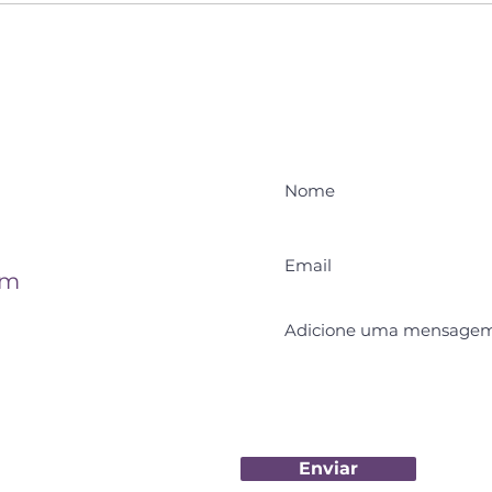
Sol em Leão: é hora de
A Mu
brilhar!
pres
e tr
om
Enviar