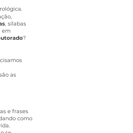
rológica.
ção, 
as
, sílabas 
s em 
utorado
? 
ecisamos 
são as 
s e frases 
ndando como 
ida. 
o se 