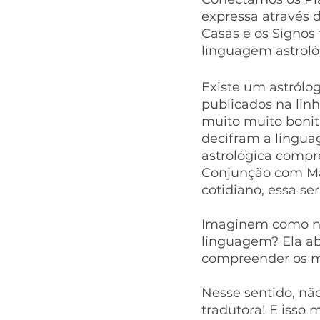
expressa através 
Casas e os Signos
linguagem astroló
Existe um astrólog
publicados na linh
muito muito bonita
decifram a lingu
astrológica compr
Conjunção com Mar
cotidiano, essa se
Imaginem como no
linguagem? Ela ab
compreender os mi
Nesse sentido, não
tradutora! E isso