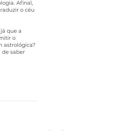
ogia. Afinal, 
raduzir o céu 
já que a 
itir o 
 astrológica? 
 de saber 