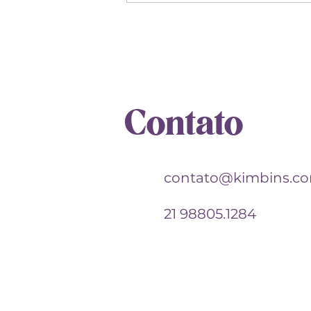
Sol em Leão: a alma que
precisa criar a própria luz
Contato
contato@kimbins.c
21 98805.1284