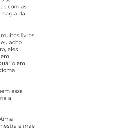
tas com as 
 magia da 
muitos livros 
 eu acho 
o, eles 
gem 
quário em 
idioma 
sem essa 
ia a 
ótima 
 mestra e mãe 