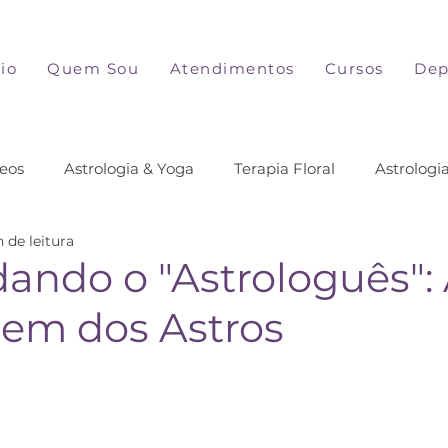
cio
Quem Sou
Atendimentos
Cursos
Dep
eos
Astrologia & Yoga
Terapia Floral
Astrologi
 de leitura
ando o "Astrologuês":
em dos Astros