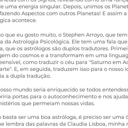
de uma energia singular. Depois, unimos os Plane
 fazendo Aspectos com outros Planetas! E assim a
gica acontece.
o que eu gosto muito, o Stephen Arroyo, que tem 
a da Astrologia Psicológica. Ele tem uma fala que
, que os astrólogos são duplos tradutores. Primeir
agem do cosmos e a transformam em uma lingua
eensível, como traduzir o céu para "Saturno em A
te". E, em seguida, traduzem isso para o nosso 
ria a dupla tradução.
sso mundo seria enriquecido se todos entendes
riria portas para o autoconhecimento e nos ajudar
stérios que permeiam nossas vidas.
 basta ser uma boa astróloga, é preciso ser uma 
 me lembra das palavras da Claudia Lisboa, minha