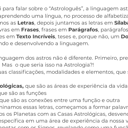
 para falar sobre o “Astrologuês”, a linguagem ast
rendendo uma língua, no processo de alfabetiza
mos as 
Letras
, depois juntamos as letras em 
Sílab
avras em 
Frases
, frases em 
Parágrafos
, parágrafo
es em
 Texto Incríveis
, teses e, porque não, um 
Do
do e desenvolvendo a linguagem.
inguagem dos astros não é diferente. Primeiro, pr
 Mas  o que seria isso na Astrologia?!
uas classificações, modalidades e elementos, que 
ológicas,
 que são as áreas de experiência da vida
que são as funções
 que são as conexões entre uma função e outra
namos essas letras, começamos a formar palavra
s os Planetas com as Casas Astrológicas, desve
específica em uma área de experiência da nossa v
anetas com os Signos, revelando como uma funçã